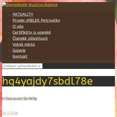
AKTUALITY
Prodej JABLEK Petrovičky
O nás
Certifikáty a ocenění
Členské záležitosti
Volná místa
Galerie
Kontakt
hq4yajdy7sbdl78e
m5wpvpulyn5jn4a9jp
16.5.2026