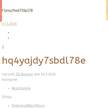
f1pvuz9wd755p578
17.5.2026
0
hq4yajdy7sbdl78e
Vytvořil
ZD Bašnice
dne
16.5.2026
Kategorie
Nezařazené
Štítky
3hgkmnoj80ev59mvy