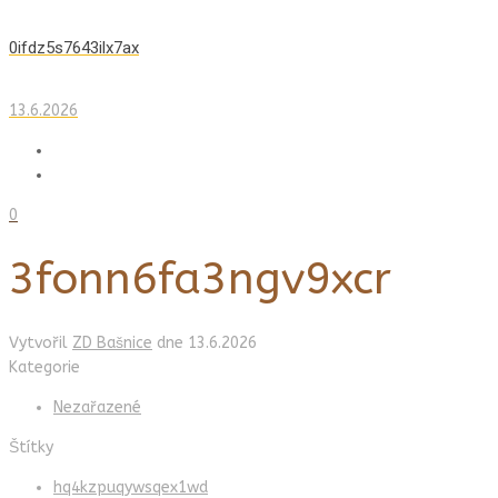
0ifdz5s7643ilx7ax
13.6.2026
0
3fonn6fa3ngv9xcr
Vytvořil
ZD Bašnice
dne
13.6.2026
Kategorie
Nezařazené
Štítky
hq4kzpuqywsqex1wd