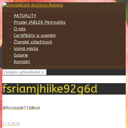
AKTUALITY
Prodej JABLEK Petrovičky
O nás
Certifikáty a ocenění
Členské záležitosti
Volná místa
Galerie
Kontakt
fsriamjhiike92g6d
di9cccirpq6115dkod
17.6.2026