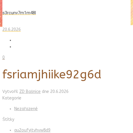
s3rcunv7m1m48l
20.6.2026
0
fsriamjhiike92g6d
Vytvořil
ZD Bašnice
dne
20.6.2026
Kategorie
Nezařazené
Štítky
au2oufyitvhvw8d9