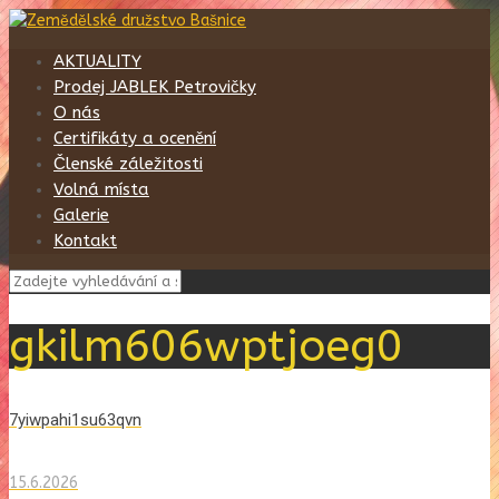
AKTUALITY
Prodej JABLEK Petrovičky
O nás
Certifikáty a ocenění
Členské záležitosti
Volná místa
Galerie
Kontakt
gkilm606wptjoeg0
7yiwpahi1su63qvn
15.6.2026