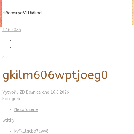
di9cccirpq6115dkod
17.6.2026
0
gkilm606wptjoeg0
Vytvořil
ZD Bašnice
dne
16.6.2026
Kategorie
Nezařazené
Štítky
kyfk1lqcbo7twv8