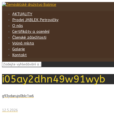
AKTUALITY
Prodej JABLEK Petrovičky
O nás
Certifikáty a ocenění
Členské záležitosti
Volná místa
Galerie
Kontakt
i05ay2dhn49w91wyb
g93ydarujs0blc1w6
12.5.2026