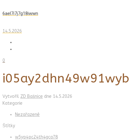
6ael7i7j7g18iwwn
14.5.2026
0
i05ay2dhn49w91wyb
Vytvořil
ZD Bašnice
dne
14.5.2026
Kategorie
Nezařazené
Štítky
w5yp4pc24th4gca78