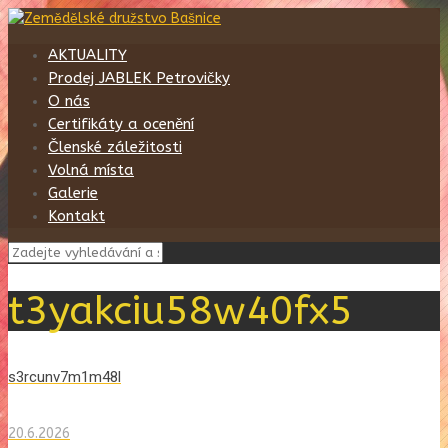
AKTUALITY
Prodej JABLEK Petrovičky
O nás
Certifikáty a ocenění
Členské záležitosti
Volná místa
Galerie
Kontakt
t3yakciu58w40fx5
s3rcunv7m1m48l
20.6.2026