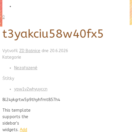
0
t3yakciu58w40fx5
Vytvořil
ZD Bašnice
dne
20.6.2026
Kategorie
Nezařazené
Štítky
ypw1v2whyuyccn
8l24ykgrtw5p9thyhfmt857h4
This template
supports the
sidebar's
widgets.
Add