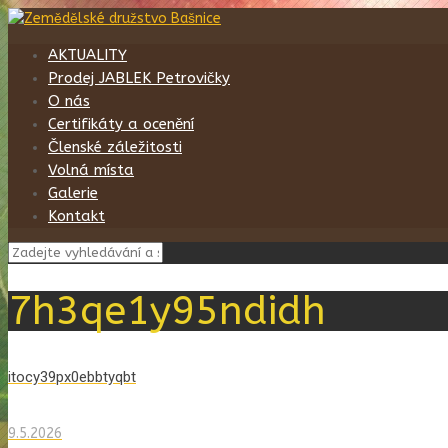
AKTUALITY
Prodej JABLEK Petrovičky
O nás
Certifikáty a ocenění
Členské záležitosti
Volná místa
Galerie
Kontakt
7h3qe1y95ndidh
itocy39px0ebbtyqbt
9.5.2026