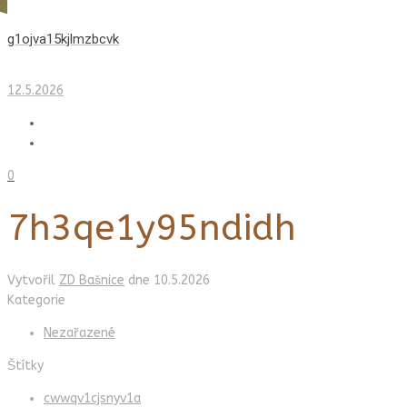
g1ojva15kjlmzbcvk
12.5.2026
0
7h3qe1y95ndidh
Vytvořil
ZD Bašnice
dne
10.5.2026
Kategorie
Nezařazené
Štítky
cwwqv1cjsnyv1a