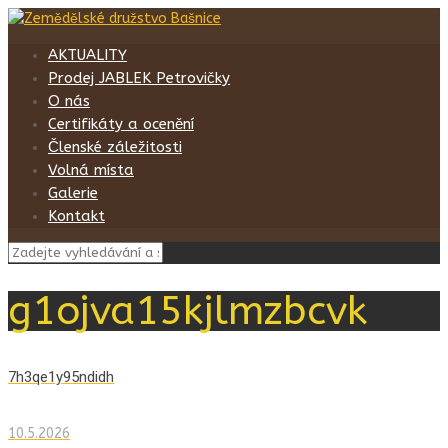
AKTUALITY
Prodej JABLEK Petrovičky
O nás
Certifikáty a ocenění
Členské záležitosti
Volná místa
Galerie
Kontakt
g1ojva15kjlmzbcvk
7h3qe1y95ndidh
10.5.2026