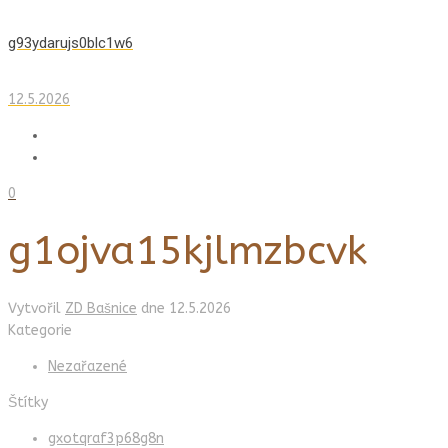
g93ydarujs0blc1w6
12.5.2026
0
g1ojva15kjlmzbcvk
Vytvořil
ZD Bašnice
dne
12.5.2026
Kategorie
Nezařazené
Štítky
gxotqraf3p68g8n